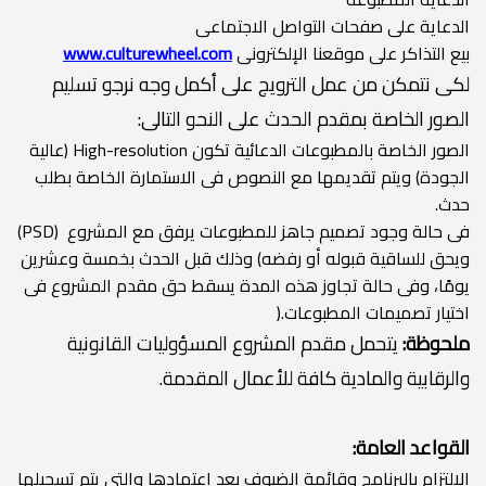
الدعاية على صفحات التواصل الاجتماعى
بيع التذاكر على موقعنا الإلكترونى
www.culturewheel.com
لكى نتمكن من عمل الترويج على أكمل وجه نرجو تسليم
الصور الخاصة بمقدم الحدث على النحو التالى:
الصور الخاصة بالمطبوعات الدعائية تكون High-resolution (عالية
الجودة) ويتم تقديمها مع النصوص فى الاستمارة الخاصة بطلب
حدث.
فى حالة وجود تصميم جاهز للمطبوعات يرفق مع المشروع (PSD)
ويحق للساقية قبوله أو رفضه) وذلك قبل الحدث بخمسة وعشرين
يومًا، وفى حالة تجاوز هذه المدة يسقط حق مقدم المشروع فى
اختيار تصميمات المطبوعات.(
ملحوظة:
يتحمل مقدم المشروع المسؤوليات القانونية
والرقابية والمادية كافة للأعمال المقدمة.
القواعد العامة:
الالتزام بالبرنامج وقائمة الضيوف بعد اعتمادها والتى يتم تسجيلها