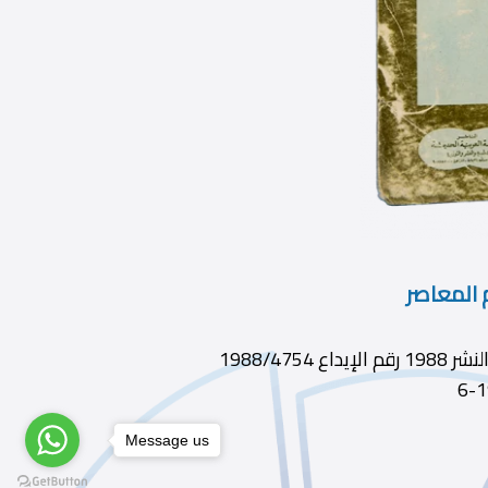
 المعاصر
ديوى 211 الطبعة ط1 الناشر المؤسسة العربية الحديثة سنة النشر 1988 رقم الإيداع 1988/4754
Message us