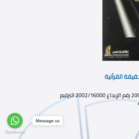
حقيقة القرآنية
ديوى 229.461 الطبعة ط2 الناشر دار نهضة مصر سنة النشر 2002 رقم الإيداع 2002/16000 الترقيم
Message us