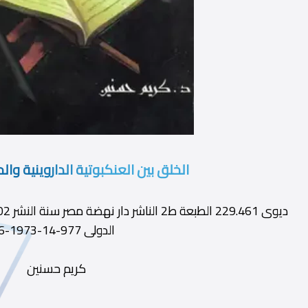
الخلق بين العنكبوتية الداروينية وال
الدولى 977-14-1973-6
كريم حسنين