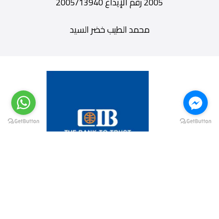
2005 رقم الإيداع 2005/13940
محمد الطيب خضر السيد