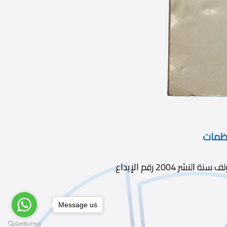
نظمات
محمد محمد على سيد ديوى 060 الطبعة ط1 الناشر المؤلف سنة النشر 2004 رقم الإيداع
Message us