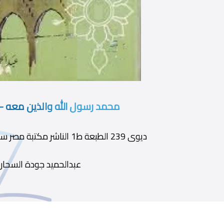
محمد رسول الله والذين معه - 
ديوى 239 الطبعة ط1 الناشر مكتبة مصر سنة النشر 1969 ج13
عبدالحميد جودة السحار