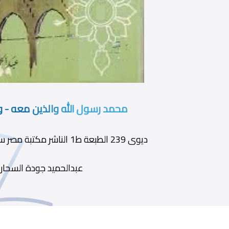
محمد رسول الله والذين معه - و
ديوى 239 الطبعة ط1 الناشر مكتبة مصر سنة النشر 1967 ج6
عبدالحميد جودة السحار