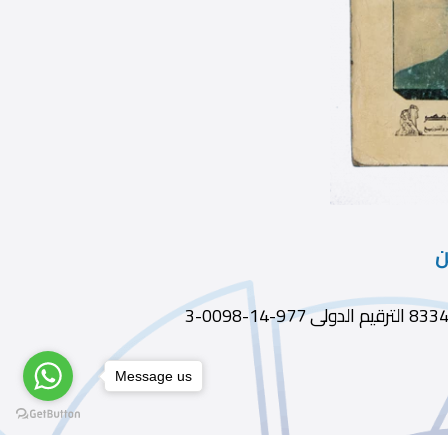
ن
Message us