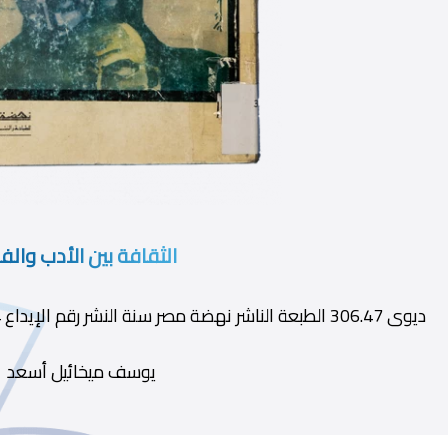
الثقافة بين الأدب والف
ديوى 306.47 الطبعة الناشر نهضة مصر سنة النشر رقم الإيداع 8334 الترقيم الدولى 977-14-0098-3
يوسف ميخائيل أسعد