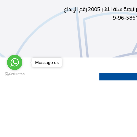
ديوى 320.953 الطبعة 1 الناشر مركز الخليج للدراسات الاستراتيجية سنة النشر 2005 رقم الإيداع
Message us