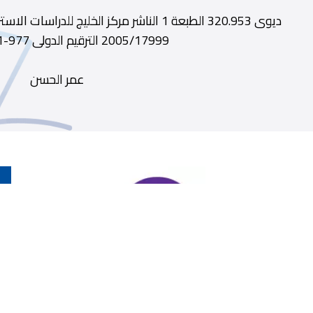
2005/17999 الترقيم الدولى 977-5861-96-9
عمر الحسن