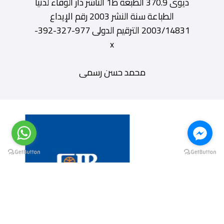
ديوى 370.9 الطبعة ط1 الناشر دار الوفاء لدنيا
الطباعة سنة النشر 2003 رقم الإيداع
2003/14831 الترقيم الدولى 977-327-392-
x
محمد حسن رسمى