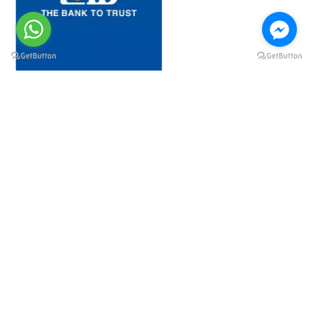
@elsawyculturewheel
@elsawyculturewheel
@elsawyculturewheel
@elsawyculturewheel
@sakiatweets