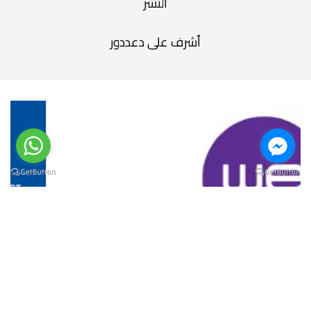
النشر
أشرف على دعددور