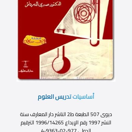
أساسيات تدريس العلوم
ديوى 507 الطبعة ط2 الناشر دار المعارف سنة
النشر 1997 رقم الإيداع 1996/14265 الترقيم
الدولى 977-02-9363-4