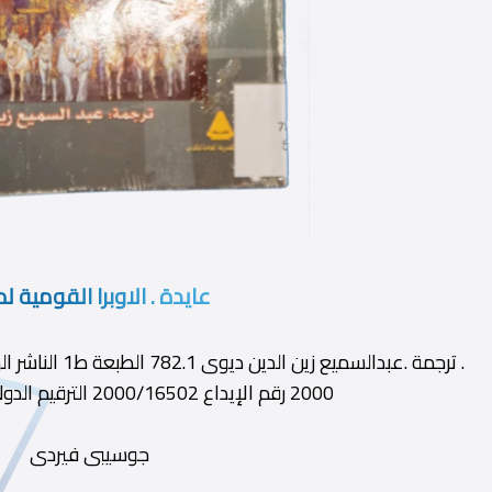
عايدة . الاوبرا القومية ل
. ترجمة .عبدالسميع
2000 رقم الإيداع 2000/16502 الترقيم الدولى 977-01-7011-9
جوسيبى فيردى