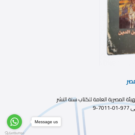
مصر
 زين الدين ديوى 782.1 الطبعة ط1 الناشر الهيئة المصرية العامة للكتاب سنة النشر
Message us