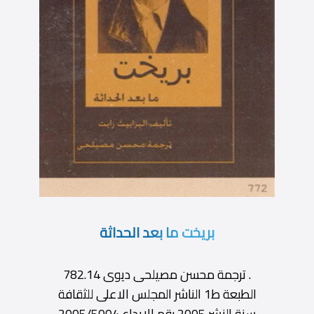
بريخت ما بعد الحداثة
. ترجمة محسن مصيلحى ديوى 782.14
الطبعة ط1 الناشر المجلس الاعلى للثقافة
سنة النشر 2005 رقم الإيداع 2005/5004