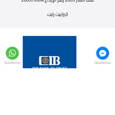
اليزابيث رايت