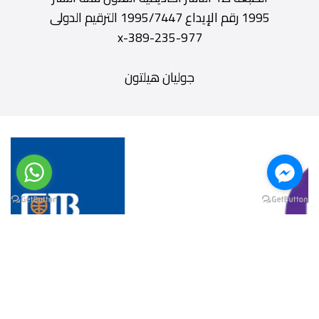
1995 رقم الإيداع 1995/7447 الترقيم الدولى
977-235-389-x
جوليان هيلتون