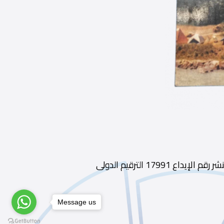
ديوى 796.2 الطبعة ط1 الناشر مؤسسة حورس الدولية سنة النشر رقم الإيداع 17991 الترقيم الدولى
Message us