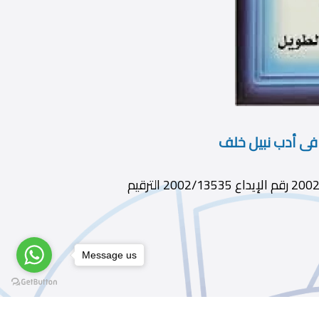
فى أدب نبيل خلف
ديوى 809.05 الطبعة ط1 الناشر جماعة حور الثقافية سنة النشر 2002 رقم الإيداع 2002/13535 الترقيم
Message us