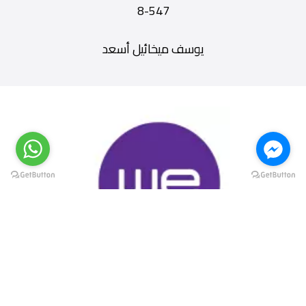
547-8
يوسف ميخائيل أسعد