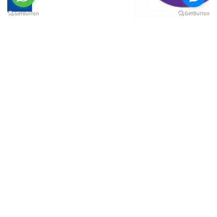
@elsawyculturewheel
@elsawyculturewheel
@elsawyculturewheel
@elsawyculturewheel
@sakiatweets